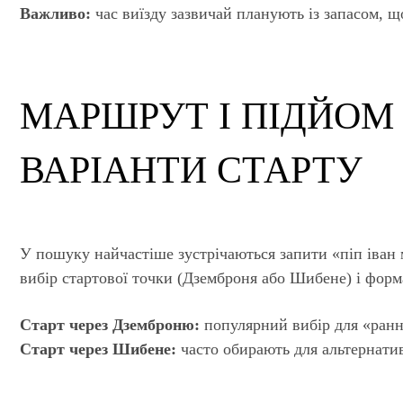
Важливо:
час виїзду зазвичай планують із запасом, щ
МАРШРУТ І ПІДЙОМ 
ВАРІАНТИ СТАРТУ
У пошуку найчастіше зустрічаються запити «піп іван 
вибір стартової точки (Дземброня або Шибене) і форм
Старт через Дземброню:
популярний вибір для «ранн
Старт через Шибене:
часто обирають для альтернатив