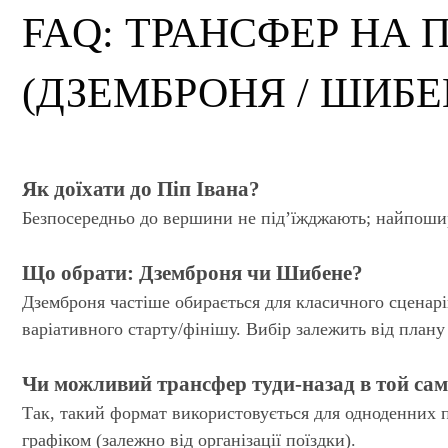
FAQ: ТРАНСФЕР НА П
(ДЗЕМБРОНЯ / ШИБЕ
Як доїхати до Піп Івана?
Безпосередньо до вершини не під’їжджають; найпоши
Що обрати: Дземброня чи Шибене?
Дземброня частіше обирається для класичного сценар
варіативного старту/фінішу. Вибір залежить від плану 
Чи можливий трансфер туди-назад в той сам
Так, такий формат використовується для одноденних п
графіком (залежно від організації поїздки).