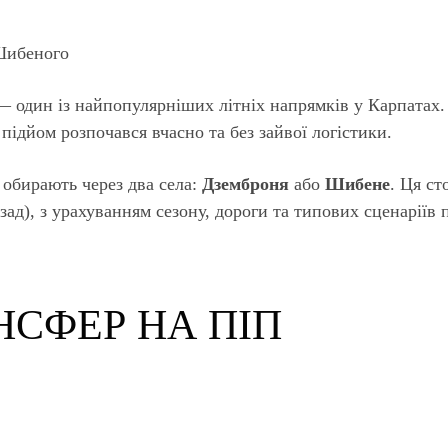
— один із найпопулярніших літніх напрямків у Карпатах.
підйом розпочався вчасно та без зайвої логістики.
 обирають через два села:
Дземброня
або
Шибене
. Ця ст
зад), з урахуванням сезону, дороги та типових сценаріїв 
НСФЕР НА ПІП