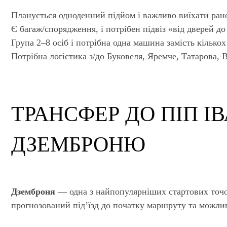
Планується одноденний підйом і важливо виїхати рано
Є багаж/спорядження, і потрібен підвіз «від дверей до
Група 2–8 осіб і потрібна одна машина замість кілько
Потрібна логістика з/до Буковеля, Яремче, Татарова, 
ТРАНСФЕР ДО ПІП І
ДЗЕМБРОНЮ
Дземброня
— одна з найпопулярніших стартових точок
прогнозований під’їзд до початку маршруту та можлив