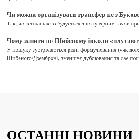
Чи можна організувати трансфер не з Буков
Так, логістика часто будується з популярних точок пр
Чому запити по Шибеному інколи «плутають
У пошуку зустрічаються різні формулювання («як доїхат
Шибеного/Дземброні, зменшує дублювання та дає пош
ОСТАННІ НОВИНИ