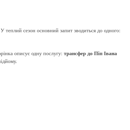
 У теплий сезон основний запит зводиться до одного:
орінка описує одну послугу:
трансфер до Піп Івана
підйому.