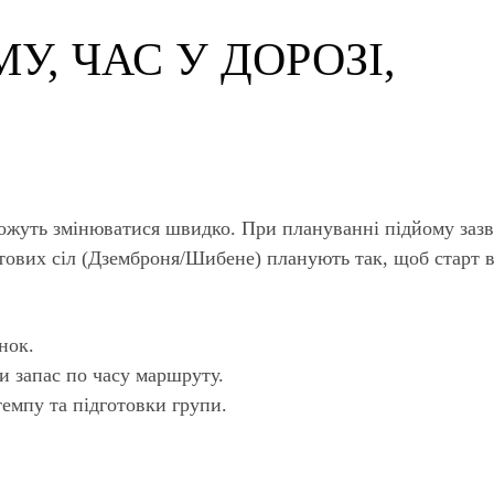
У, ЧАС У ДОРОЗІ,
можуть змінюватися швидко. При плануванні підйому зазви
тових сіл (Дземброня/Шибене) планують так, щоб старт в
нок.
и запас по часу маршруту.
емпу та підготовки групи.