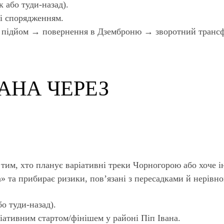
 або туди-назад).
зі спорядженням.
 підйом → повернення в Дземброню → зворотний трансф
ВАНА ЧЕРЕЗ
 тим, хто планує варіативні треки Чорногорою або хоче
а» та прибирає ризики, пов’язані з пересадками й нерівн
о туди-назад).
іативним стартом/фінішем у районі Піп Івана.