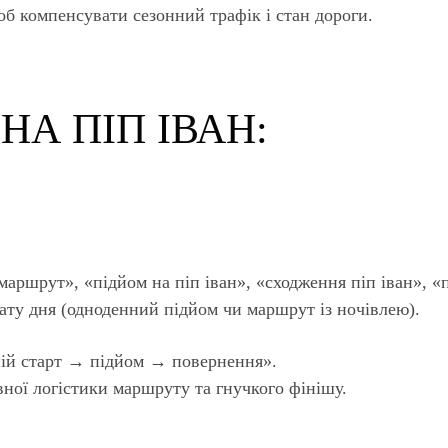
об компенсувати сезонний трафік і стан дороги.
НА ПІП ІВАН:
маршрут», «підйом на піп іван», «сходження піп іван», «
ату дня (одноденний підйом чи маршрут із ночівлею).
ій старт → підйом → повернення».
ної логістики маршруту та гнучкого фінішу.