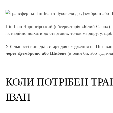
Піп Іван Чорногірський (обсерваторія «Білий Слон») 
як надійно доїхати до стартових точок маршруту, щоб 
У більшості випадків старт для сходження на Піп Іван
через Дземброню або Шибене
(в один бік або туди-на
КОЛИ ПОТРІБЕН ТРА
ІВАН