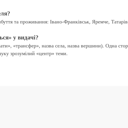
еля?
ибуття та проживання: Івано-Франківськ, Яремче, Татарів,
ся» у видачі?
и», «трансфер», назва села, назва вершини). Одна сторінк
уку зрозумілий «центр» теми.