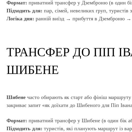
Формат:
приватний трансфер у Дземброню (в один бік
Підходить для:
пар, сімей, невеликих груп, туристів 
Логіка дня:
ранній виїзд → прибуття в Дземброню →
ТРАНСФЕР ДО ПІП І
ШИБЕНЕ
Шибене
часто обирають як старт або фініш маршруту
закриває запит «як доїхати до Шибеного для Піп Іван
Формат:
приватний трансфер у Шибене (в один бік аб
Підходить для:
туристів, які планують маршрут із вар