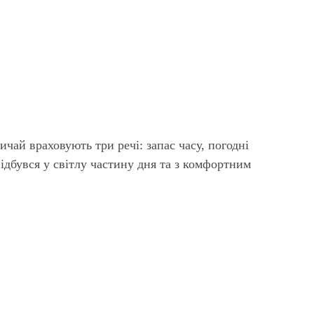
чай враховують три речі: запас часу, погодні
ідбувся у світлу частину дня та з комфортним