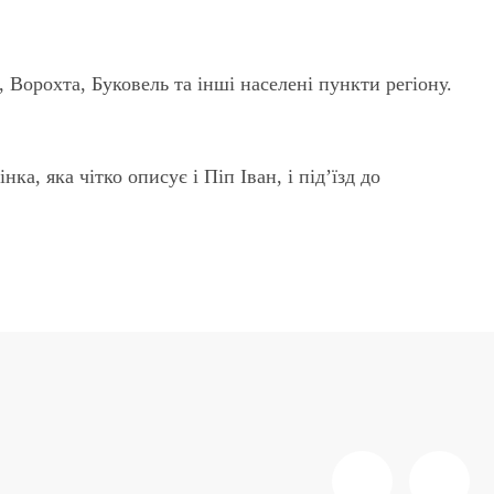
 Ворохта, Буковель та інші населені пункти регіону.
а, яка чітко описує і Піп Іван, і під’їзд до