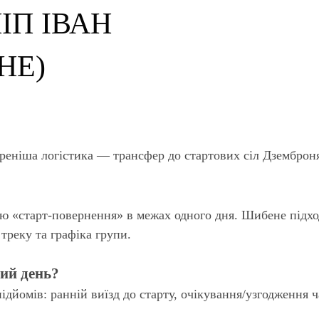
ІП ІВАН
НЕ)
реніша логістика — трансфер до стартових сіл Дземброн
ію «старт-повернення» в межах одного дня. Шибене підхо
треку та графіка групи.
ий день?
ідйомів: ранній виїзд до старту, очікування/узгодження