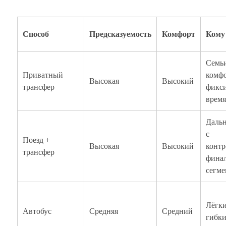
Способ
Предсказуемость
Комфорт
Кому
Семьи
Приватный
комфо
Высокая
Высокий
трансфер
фикс
время
Дальн
с
Поезд +
Высокая
Высокий
конт
трансфер
фина
сегме
Лёгки
Автобус
Средняя
Средний
гибки