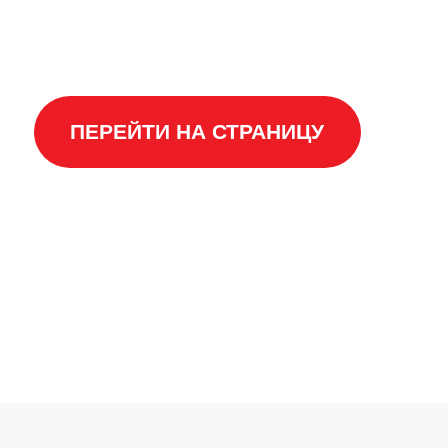
из Буковеля или поездка к популярным туристическим
локациям — мы обеспечим чёткую логистику без
задержек и непредсказуемых тарифов.
ПЕРЕЙТИ НА СТРАНИЦУ