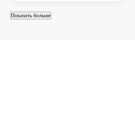
Показать больше
О НАС
Transfer Bukovel — это частный трансфер в Буковеле и
Карпатском регионе. Мы организуем междугородние
и локальные перевозки для туристов, семей,
корпоративных клиентов и иностранцев, которые
проживают или работают в Украине.
Если вам нужен надёжный трансфер в Буковель, такси